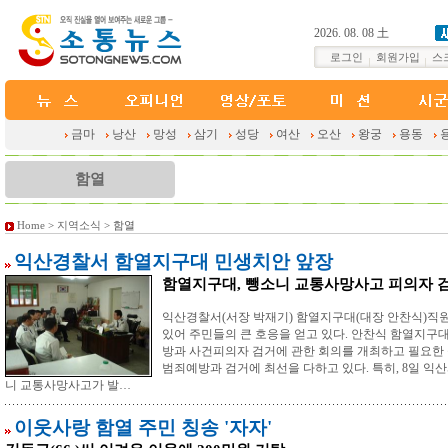
2026. 08. 08 土
로그인
회원가입
스
금마
낭산
망성
삼기
성당
여산
오산
왕궁
용동
함열
Home
>
지역소식
> 함열
익산경찰서 함열지구대 민생치안 앞장
함열지구대, 뺑소니 교통사망사고 피의자 
익산경찰서(서장 박재기) 함열지구대(대장 안찬식)직
있어 주민들의 큰 호응을 얻고 있다. 안찬식 함열지구
방과 사건피의자 검거에 관한 회의를 개최하고 필요한
범죄예방과 검거에 최선을 다하고 있다. 특히, 8일 익
니 교통사망사고가 발…
이웃사랑 함열 주민 칭송 '자자'