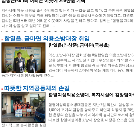
김동근(66 )씨 어려운 이웃에 200만원 기탁
익산시에 이웃 사랑을 솔선수범하고 있는 이가 눈길을 끌고 있다. 그 주인공은 함열읍
김씨는 어려운 이웃을 위해 써달라며 2백만원을 함열읍사무소에 기탁했다고. 강원도
김씨는 02년부터 매년 어려운 이웃에게 사랑을 전하고 있다고. 김씨는 “함열을 제2
나누며 삶을 살고 싶다”고 전해. …
함열읍, 금마면 의용소방대장 취임
함열읍(라상준),금마면(국봉호)
익산소방서(서장 김화성)는 8일함열읍 의용소방대장 (라
장을 전수하고 지역안전 지킴이 수장으로서의 역할과 
을 당부했다. 이번에 함열읍과 금마면 의용소방대장으
임용되어 지금까지 20여년이 넘는 재임기간 동안 화재
동과 지역사회 봉사활동에 앞장…
따뜻한 지역공동체의 손길
함열여성의용소방대, 복지시설에 김장담아
함열여성의용소방대원들은 지난 7일 익산시 임상동 소재
1,000여 포기의 김장을 담아주고 라면과 화장지 등 
한 온정의 손길을 나누어 지역사회 봉사단체로서의 활
따르면 함열여성의용소방대 장순호 대장은 요즈음 연
정기적으로 봉사활동을 실천…