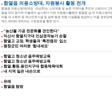
함열읍 의용소방대, 자원봉사 활동 전개
함열읍 의용소방대(대장 : 라상준)는 소외계층 및 농촌 지역마을 주민의 소방의식 고취
열읍 와리 동지하 마을에서 실시한다 이번 자원봉사활동은 함열읍 남.여 의용소방대원
마을 내 소화전 등 재난안전시설 및 설해 발생 위험 시설물을 점검하고 마을 경로당에
애인 세대에 대하여는 가정방문을 통한 전기.…
"농산물 가공 전문화를 견인한다"
익산서 함열지구대 인삼경작농가 순찰
함열고 교장, 학생들과 '특전캠프' 입소
평창군민 여러분 '힘내세요'
함열고 청소년 음주예방교육
함열고 청소년 음주예방교육
함열.황등.용안지구대 합동체육대회
내 지역 일은 내손으로
유래
함열읍 탐방