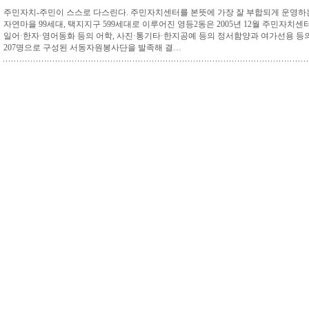
주민자치-주민이 스스로 다스린다. 주민자치센터를 본뜻에 가장 잘 부합되게 운영하는 
자연마을 99세대, 택지지구 599세대로 이루어진 영등2동은 2005년 12월 주민자치센
일어·한자·영어동화 등의 어학, 사진·통기타·한지공예 등의 정서함양과 여가선용 등의
207명으로 구성된 서동자원봉사단을 발족해 결…