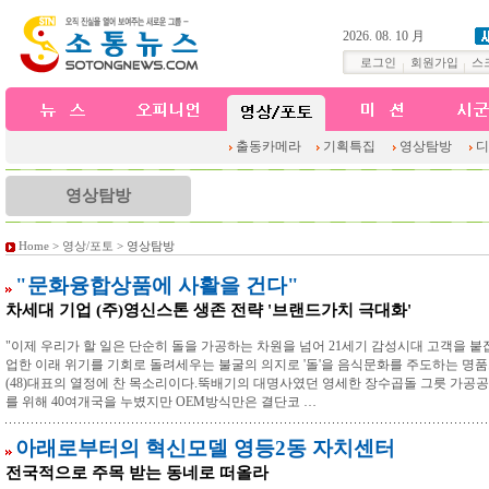
2026. 08. 10 月
로그인
회원가입
스
출동카메라
기획특집
영상탐방
디
영상탐방
Home
>
영상/포토
> 영상탐방
"문화융합상품에 사활을 건다"
차세대 기업 (주)영신스톤 생존 전략 '브랜드가치 극대화'
"이제 우리가 할 일은 단순히 돌을 가공하는 차원을 넘어 21세기 감성시대 고객을 붙
업한 이래 위기를 기회로 돌려세우는 불굴의 의지로 '돌'을 음식문화를 주도하는 명품
(48)대표의 열정에 찬 목소리이다.뚝배기의 대명사였던 영세한 장수곱돌 그릇 가공공
를 위해 40여개국을 누볐지만 OEM방식만은 결단코 …
아래로부터의 혁신모델 영등2동 자치센터
전국적으로 주목 받는 동네로 떠올라