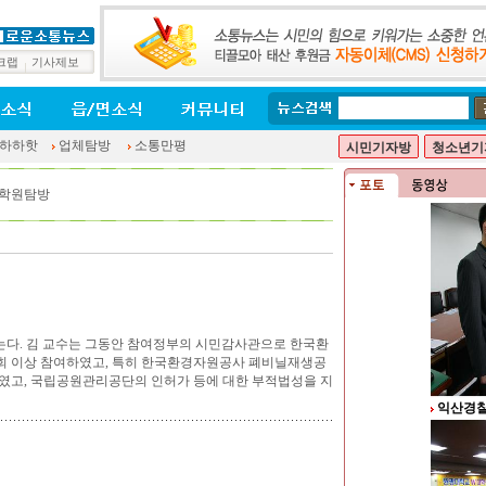
크랩
기사제보
하하핫
업체탐방
소통만평
시민기자방
청소년기
/학원탐방
는다. 김 교수는 그동안 참여정부의 시민감사관으로 한국환
5회 이상 참여하였고, 특히 한국환경자원공사 폐비닐재생공
하였고, 국립공원관리공단의 인허가 등에 대한 부적법성을 지
익산경찰