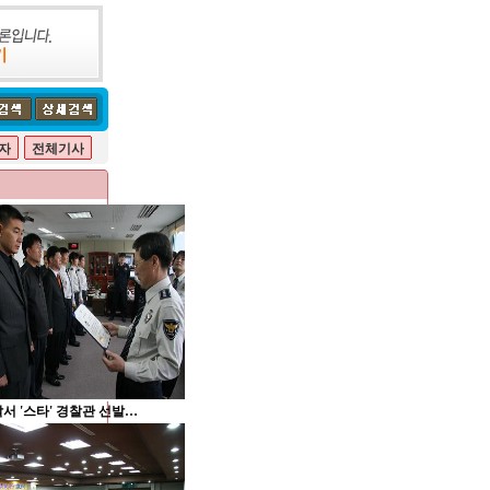
자
전체기사
서 '스타' 경찰관 선발…