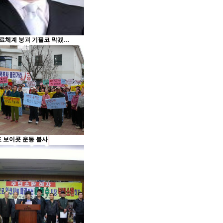
료체계 붕괴 기필코 막겠…
 보이콧 운동 불사