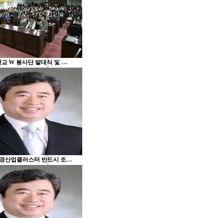
교 W 봉사단 발대식 및 …
경산업클러스터 반드시 조…