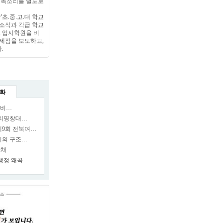
 목소리를 별도로
'
초.중.고.대 학교
소식과 각급 학교
, 입시학원을 비
제점을 보도하고,
.
화
깨비…
소리명창대…
제9회 전북여…
지의 구조…
다채
행정 왜곡