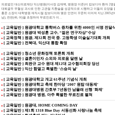
의료법인 대산의료재단 익산병원(이사장 김재백, 병원장 이준)이 캄보디아 환자 2명을
대퇴골두 무혈성 괴사로 인한 고관절 치환술을 성공적으로 시행하고 이들의 요양을 
홍준 소장이 대학병원 재직시절 캄보디아와 맺은 인연이 꾸준히 이어져 지난 2005년
남), 컨펀(46, 여)을 초청하여 무료진료가 이…
[ 교육일반 ] 원광대학교 통학버스 증차를 위한 4000인 서명 전달
[ 교육일반 ] 원광대 박성훈 교수, “젊은 연구자상”수상
[ 교육정책 ] 원광, 제32회 전국 중. 고등학생 미술실기대회 개최
[ 교육일반 ] 전북대, 익산대 통합 확정
[ 교육일반 ] 청소년 문화정책 토론회 개최
[ 교육일반 ] 결혼이민자 소외와 외로움 달랜 날
[ 교육일반 ] 최완규 교수 원대 제12대 교수협의회장 당선
[ 교육일반 ] 익산 함열고 특별한 ‘스승의 날’
[ 교육일반 ] 원광대학교 개교 61주년 기념식 개최
[ 교육일반 ] 원광대학교 축제 한마당 ‘2007 원탑 대동제’
[ 교육일반 ] 원광대병원 간호부 7년동안 남몰래 선행 '화제'
[ 교육일반 ] 원광대 병원, 아주 특별한 무료진료 펼쳐
[ 교육일반 ] 원광대, HOME COMING DAY
[ 교육일반 ] 제1회 1318 Blue Day 서동선화 사랑나눔 축제