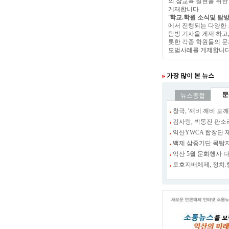
의 참교육 실현을 위한
게재합니다.
'학교.학원 소식및 탐방
에서 진행되는 다양한 
탐방 기사을 게재 하고
롯한 각종 학원들의 문
모범사례를 게제합니다
가장 많이 본 뉴스
문
뉴스종합
창극, '깨비 깨비 도
김사랑, 박동진 판
익산YWCA 합창단 
백제 삼중기단 목탑
익산 5월 문화행사 
토호지배체제, 정치.