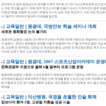
전라북도의 끝에 충청남도와 경계를 이루며 위치한 조그만 익산성북초등학교(교장 류
소 작은 학교를 살리기 위해 매주 학교소식지를 만들어 보내고 지역주민과 함께 호흡
치원생 8명을 포함해 전교생이 50명에 지나지 않은 작은 학교이다. 이런 작은 학교에
서 5일까지 개최하여 동네에 신바람을 일으켰…
[ 교육일반 ] 원광대, 국방안보 학술 세미나 개최
새로운 평화협정 논의 불가피
원광대학교(총장 나용호) 군사학연구소에서 주관한 제3회 국방안보 학술세미나가 31일 
서 열렸다. ‘한반도 평화협정 체제를 어떻게 체결해야 하나?’를 대주제로 열린 이날
관, 오점록 전 병무청장, 장정길 전 해군참모총장, 남재준 전 육군참모총장, 육군 인사
사단장 김현기 육군 소장, 육군부사관학교장…
[ 교육일반 ] 원광대, 2007 스포츠산업아카데미 운
문화관광부 지원으로 올해 6월 말부터 프로그램 운영
원광대학교(총장 나용호) 스포츠과학부가 문화관광부에서 지원하는 2007년도 스
국민체육진흥공단 체육과학연구원은 산학 연계를 통한 스포츠산업 인력 저변확대 및
해 서울권과 인천∙경기권을 비롯해 강원권, 대전∙충청권, 대구∙경북권, 부산∙울산∙경남권
학씩을…
[ 교육일반 ] 익산병원, 국경을 초월한 인술 화제
캄보디아 환자 2명, 고관절 치환술 성공 시술