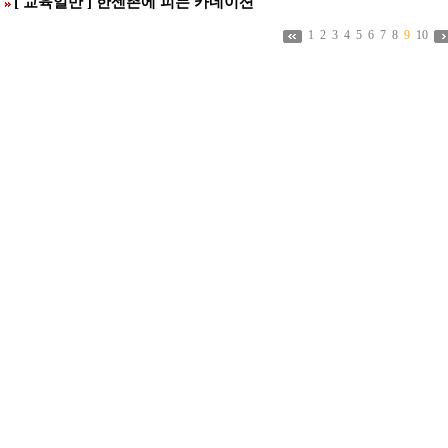
[ 교육일반 ] 한센촌에 피는 카네이션
1
2
3
4
5
6
7
8
9
10