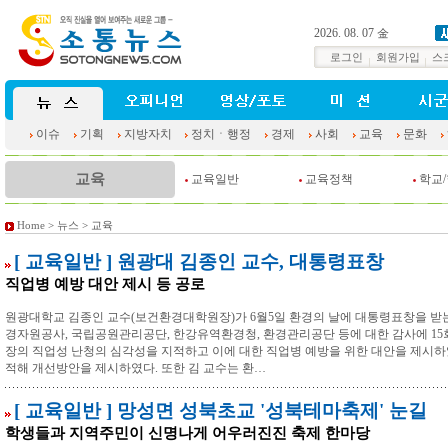
2026. 08. 07 金
로그인
회원가입
스
이슈
기획
지방자치
정치ㆍ행정
경제
사회
교육
문화
교육
교육일반
교육정책
학교
Home
>
뉴스
> 교육
[ 교육일반 ] 원광대 김종인 교수, 대통령표창
직업병 예방 대안 제시 등 공로
원광대학교 김종인 교수(보건환경대학원장)가 6월5일 환경의 날에 대통령표창을 받
경자원공사, 국립공원관리공단, 한강유역환경청, 환경관리공단 등에 대한 감사에 1
장의 직업성 난청의 심각성을 지적하고 이에 대한 직업병 예방을 위한 대안을 제시
적해 개선방안을 제시하였다. 또한 김 교수는 환…
[ 교육일반 ] 망성면 성북초교 '성북테마축제' 눈길
학생들과 지역주민이 신명나게 어우러진진 축제 한마당