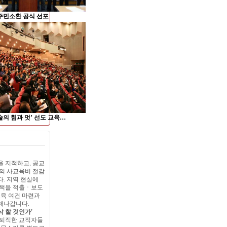
주민소환 공식 선포
술의 힘과 멋’ 선도 교육…
 지적하고, 공교
의 사교육비 절감
. 지역 현실에
정책을 적출ㆍ보도
교육 여건 마련과
해나갑니다.
삭 할 것인가'
 퇴직한 교직자들